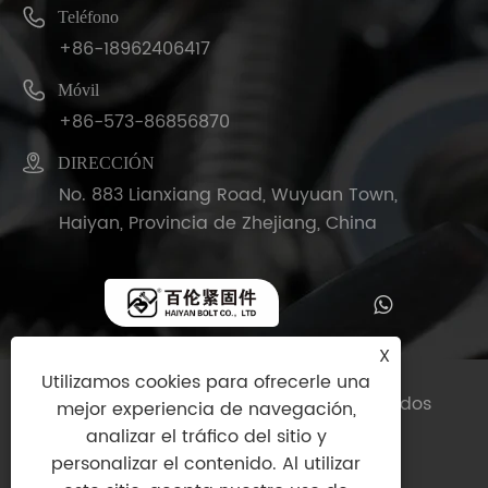

Teléfono
+86-18962406417

Móvil
+86-573-86856870

DIRECCIÓN
No. 883 Lianxiang Road, Wuyuan Town,
Haiyan, Provincia de Zhejiang, China
X
Utilizamos cookies para ofrecerle una
Copyright © 2025 Haiyan Bolt Co., Ltd. Todos
mejor experiencia de navegación,
los derechos reservados.
analizar el tráfico del sitio y
personalizar el contenido. Al utilizar
Links
|
Sitemap
|
RSS
|
XML
|
política de