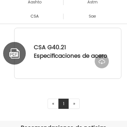
Aashto
Astm
CSA
Sae
CSA G40.21

Especificaciones de acero

«
1
»