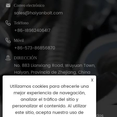

Correo electrónico
sales@haiyanbolt.com

Teléfono
+86-18962406417

Móvil
+86-573-86856870

DIRECCIÓN
No. 883 Lianxiang Road, Wuyuan Town,
Haiyan, Provincia de Zhejiang, China
X
Utilizamos cookies para ofrecerle una
mejor experiencia de navegación,
analizar el tráfico del sitio y
personalizar el contenido. Al utilizar
este sitio, acepta nuestro uso de
Copyright © 2025 Haiyan Bolt Co., Ltd. Todos