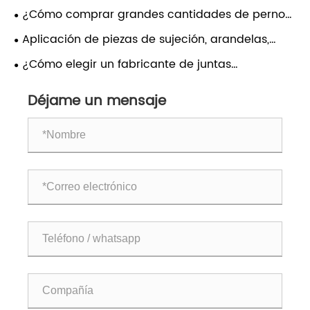
autoperforantes? ¿Cómo personalizar?
¿Cómo comprar grandes cantidades de pernos
hexagonales para bridas mediante venta directa
Aplicación de piezas de sujeción, arandelas,
a los fabricantes de pernos?
tornillos y pernos para estampado y soldadura de
¿Cómo elegir un fabricante de juntas
vehículos comerciales.
personalizado? ¿Es buena la calidad de
Déjame un mensaje
producción de arandelas, tornillos, pernos y
remaches?