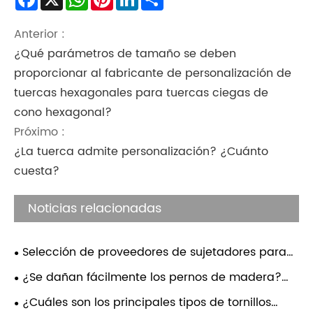
Anterior :
¿Qué parámetros de tamaño se deben
proporcionar al fabricante de personalización de
tuercas hexagonales para tuercas ciegas de
cono hexagonal?
Próximo :
¿La tuerca admite personalización? ¿Cuánto
cuesta?
Noticias relacionadas
Selección de proveedores de sujetadores para
piezas estampadas y soldadas
¿Se dañan fácilmente los pernos de madera?
¿Para qué escenarios son adecuados los pernos?
¿Cuáles son los principales tipos de tornillos