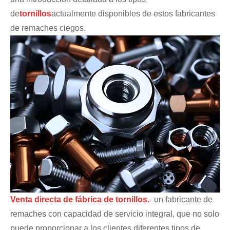
de
tornillos
actualmente disponibles de estos fabricantes
de remaches ciegos.
Venta directa de fábrica de tornillos.
- un fabricante de
remaches con capacidad de servicio integral, que no solo
puede proporcionar a los clientes diferentes tipos de